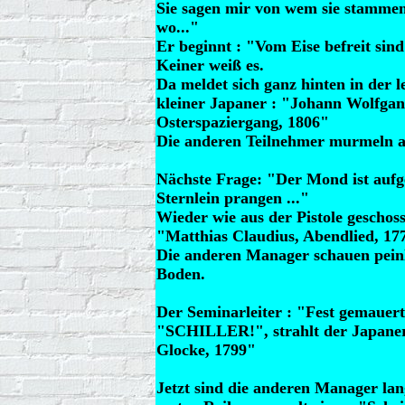
Sie sagen mir von wem sie stamme
wo..."
Er beginnt : "Vom Eise befreit sin
Keiner weiß es.
Da meldet sich ganz hinten in der l
kleiner Japaner : "Johann Wolfgan
Osterspaziergang, 1806"
Die anderen Teilnehmer murmeln 
Nächste Frage: "Der Mond ist aufg
Sternlein prangen ..."
Wieder wie aus der Pistole geschos
"Matthias Claudius, Abendlied, 17
Die anderen Manager schauen peinl
Boden.
Der Seminarleiter : "Fest gemauert
"SCHILLER!", strahlt der Japaner
Glocke, 1799"
Jetzt sind die anderen Manager lan