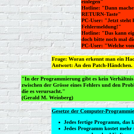
einlegen"
Hotline: "Dann machen
RETURN-Taste"
PC-User: "Jetzt steht 
Fehlermeldung!"
Hotline: "Das kann eig
doch bitte noch mal di
PC-User: "Welche von
Frage: Woran erkennt man ein Ha
Antwort: An den Patch-Händchen.
"In der Programmierung gibt es kein Verhältnis
zwischen der Grösse eines Fehlers und den Pro
die es verursacht."
(Gerald M. Weinberg)
Gesetze der Computer-Programmi
Jedes fertige Programm, das läu
Jedes Programm kostet mehr u