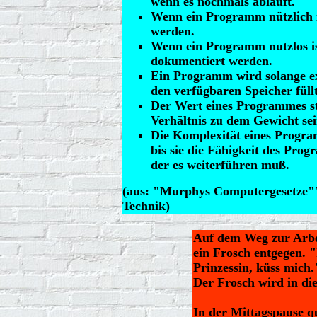
wenn es nochmals abläuft.
Wenn ein Programm nützlich i
werden.
Wenn ein Programm nutzlos is
dokumentiert werden.
Ein Programm wird solange ex
den verfügbaren Speicher füllt
Der Wert eines Programmes s
Verhältnis zu dem Gewicht se
Die Komplexität eines Progra
bis sie die Fähigkeit des Prog
der es weiterführen muß.
(aus: "Murphys Computergesetze"
Technik)
Auf dem Weg zur Arbe
ein Frosch entgegen. "
Prinzessin, küss mich.
Der Frosch wird in die
In der Mittagspause qua