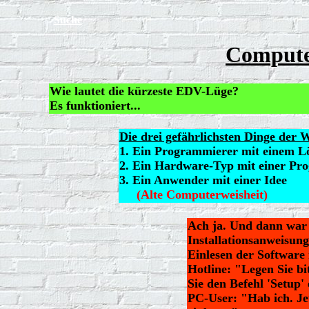
Suche
Compute
Wie lautet die kürzeste EDV-Lüge?
Es funktioniert...
Die drei gefährlichsten Dinge der W
1. Ein Programmierer mit einem L
2. Ein Hardware-Typ mit einer P
3. Ein Anwender mit einer Idee
(Alte Computerweisheit)
Ach ja. Und dann war 
Installationsanweisun
Einlesen der Software 
Hotline: "Legen Sie bit
Sie den Befehl 'Setup' 
PC-User: "Hab ich. Jetz