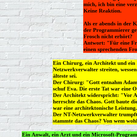
mich, ich bin eine ver
Keine Reaktion.
Als er abends in der 
der Programmierer gef
Frosch nicht erhört?
Antwort: "Für eine Fr
einen sprechenden Fros
Ein Chirurg, ein Architekt und ein
Netzwerkverwalter streiten, wessen
älteste sei.
Der Chirurg: "Gott entnahm Adam
schuf Eva. Die erste Tat war eine 
Der Architekt widerspricht: "Vor
herrschte das Chaos. Gott baute die
war eine architektonische Leistung
Der NT-Netzwerkverwalter trumpf
stammte das Chaos? Von wem woh
Ein Anwalt, ein Arzt und ein Microsoft-Progra