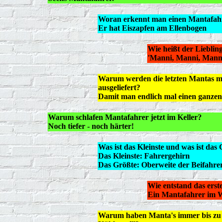
Woran erkennt man einen Mantafah
Er hat Eiszapfen am Ellenbogen
Wie heißt der Lieblin
'Manni, Manni, Man
Warum werden die letzten Mantas mi
ausgeliefert?
Damit man endlich mal einen ganze
Warum schlafen Mantafahrer jetzt im Keller?
Noch tiefer - noch härter!
Was ist das Kleinste und was ist da
Das Kleinste: Fahrergehirn
Das Größte: Oberweite der Beifahre
Wie entstand das erst
Ein Mantafahrer im Wi
Warum haben Manta's immer bis zu