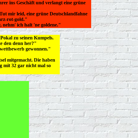
er ins Geschäft und verlangt eine grüne
Tut mir leid, eine grüne Deutschlandfahne
arz-rot-gold."
nehm' ich halt 'ne goldene."
Pokal zu seinen Kumpels.
te den denn her?"
elwettbewerb gewonnen."
tsel mitgemacht. Die haben
g mit 32 gar nicht mal so