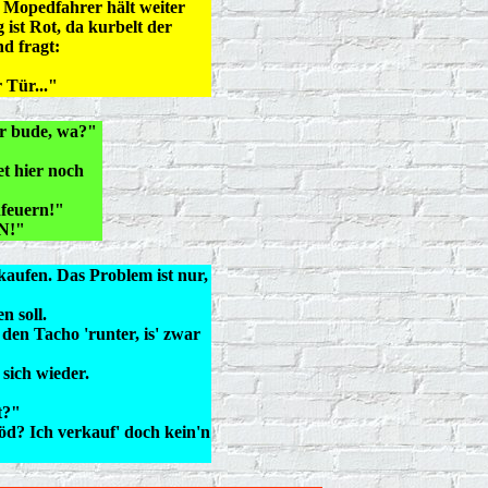
r Mopedfahrer hält weiter
ist Rot, da kurbelt der
d fragt:
 Tür..."
er bude, wa?"
et hier noch
feuern!"
N!"
aufen. Das Problem ist nur,
n soll.
en Tacho 'runter, is' zwar
 sich wieder.
t?"
öd? Ich verkauf' doch kein'n