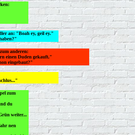
rken:
er an: "Boah ey, geil ey."
 haben?"
 zum anderen:
ern einen Duden gekauft."
hon eingebaut?"
chlus..."
pel zum
und du
rün weiter...
fahr nen