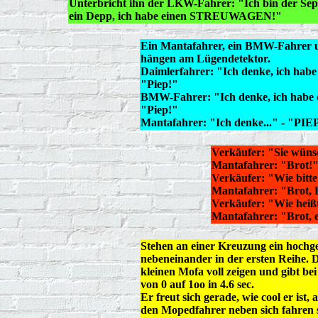
Unterbricht ihn der LKW-Fahrer: "Ich bin der Sep
ein Depp, ich habe einen STREUWAGEN!"
Ein Mantafahrer, ein BMW-Fahrer u
hängen am Lügendetektor.
Daimlerfahrer: "Ich denke, ich habe 
"Piep!"
BMW-Fahrer: "Ich denke, ich habe da
"Piep!"
Mantafahrer: "Ich denke..." - "PIE
Verkäufer: "Sie wün
Mantafahrer: "Brot!
Verkäufer: "Wie bitt
Mantafahrer: "Brot, 
Verkäufer: "Wie heiß
Mantafahrer: "Brot, 
Stehen an einer Kreuzung ein hochg
nebeneinander in der ersten Reihe. 
kleinen Mofa voll zeigen und gibt bei
von 0 auf 1oo in 4.6 sec.
Er freut sich gerade, wie cool er ist,
den Mopedfahrer neben sich fahren s