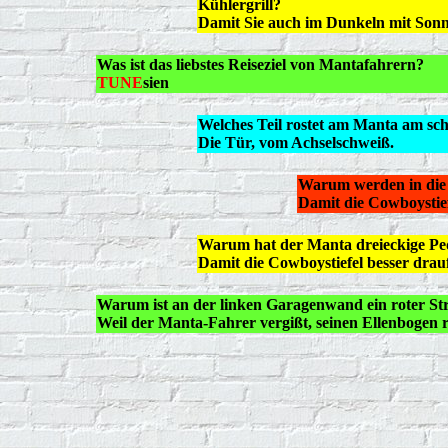
Kühlergrill?
Damit Sie auch im Dunkeln mit Sonn
Was ist das liebstes Reiseziel von Mantafahrern?
TUNE
sien
Welches Teil rostet am Manta am sch
Die Tür, vom Achselschweiß.
Warum werden in die
Damit die Cowboystie
Warum hat der Manta dreieckige Pe
Damit die Cowboystiefel besser drau
Warum ist an der linken Garagenwand ein roter St
Weil der Manta-Fahrer vergißt, seinen Ellenbogen r