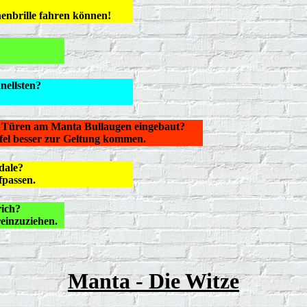
enbrille fahren können!
nellsten?
 Türen am Manta Bullaugen eingebaut?
fel besser zur Geltung kommen.
dale?
fpassen.
rich?
einzuziehen.
Manta - Die Witze