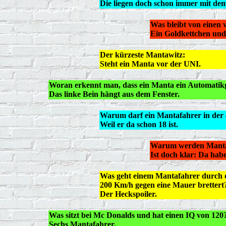
Die liegen doch schon immer mit dem
Was bleibt von einen
Ein Goldkettchen und 
Der kürzeste Mantawitz:
Steht ein Manta vor der UNI.
Woran erkennt man, dass ein Manta ein Automatikg
Das linke Bein hängt aus dem Fenster.
Warum darf ein Mantafahrer in der 
Weil er da schon 18 ist.
Warum werden Mantafa
Ist doch klar: Da habe
Was geht einem Mantafahrer durch 
200 Km/h gegen eine Mauer brettert
Der Heckspoiler.
Was sitzt bei Mc Donalds und hat einen IQ von 120
Sechs Mantafahrer.