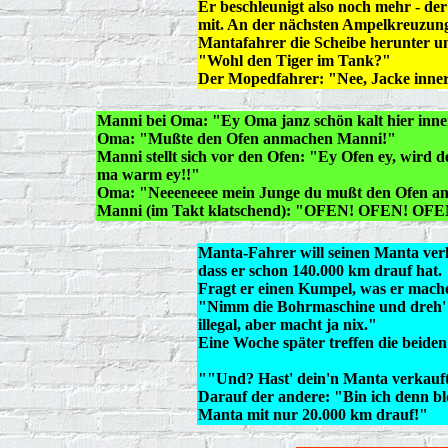
Er beschleunigt also noch mehr - de
mit. An der nächsten Ampelkreuzung 
Mantafahrer die Scheibe herunter un
"Wohl den Tiger im Tank?"
Der Mopedfahrer: "Nee, Jacke inner
Manni bei Oma: "Ey Oma janz schön kalt hier inn
Oma: "Mußte den Ofen anmachen Manni!"
Manni stellt sich vor den Ofen: "Ey Ofen ey, wird d
ma warm ey!!"
Oma: "Neeeneeee mein Junge du mußt den Ofen an
Manni (im Takt klatschend): "OFEN! OFEN! OFE
Manta-Fahrer will seinen Manta verk
dass er schon 140.000 km drauf hat.
Fragt er einen Kumpel, was er mache
"Nimm die Bohrmaschine und dreh' d
illegal, aber macht ja nix."
Eine Woche später treffen die beiden
""Und? Hast' dein'n Manta verkauf
Darauf der andere: "Bin ich denn bl
Manta mit nur 20.000 km drauf!"