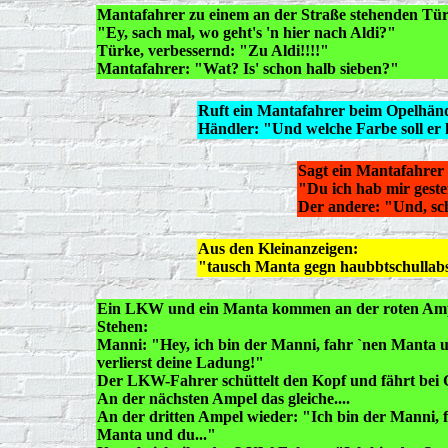
Mantafahrer zu einem an der Straße stehenden Tü
"Ey, sach mal, wo geht's 'n hier nach Aldi?"
Türke, verbessernd: "Zu Aldi!!!!"
Mantafahrer: "Wat? Is' schon halb sieben?"
Ruft ein Mantafahrer beim Opelhändl
Händler: "Und welche Farbe soll er
Sagt ein Mantafahrer
"Du ich hab mir gest
Der andere: "Und, sc
Aus den Kleinanzeigen:
"tausch Manta gegn haubbtschullabs
Ein LKW und ein Manta kommen an der roten Am
Stehen:
Manni: "Hey, ich bin der Manni, fahr `nen Manta 
verlierst deine Ladung!"
Der LKW-Fahrer schüttelt den Kopf und fährt bei G
An der nächsten Ampel das gleiche....
An der dritten Ampel wieder: "Ich bin der Manni, 
Manta und du..."