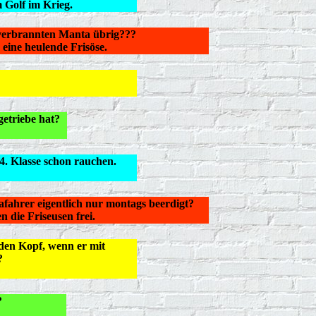
 Golf im Krieg.
 verbrannten Manta übrig???
eine heulende Frisöse.
etriebe hat?
4. Klasse schon rauchen.
hrer eigentlich nur montags beerdigt?
n die Friseusen frei.
den Kopf, wenn er mit
?
?