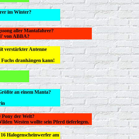
rer im Winter?
gssong aller Mantafahrer?
ni' von ABBA?
t verstärkter Antenne
n Fuchs dranhängen kann!
s Größte an einem Manta?
rin
e Pony der Welt?
lden Westen wollte sein Pferd tieferlegen.
 16 Halogenscheinwerfer am