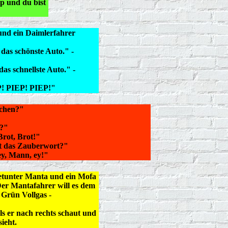
p und du bist
nd ein Daimlerfahrer
das schönste Auto." -
s schnellste Auto." -
P! PIEP! PIEP!"
schen?"
"
e?"
Brot, Brot!"
t das Zauberwort?"
ey, Mann, ey!"
etunter Manta und ein Mofa
Der Mantafahrer will es dem
 Grün Vollgas -
 als er nach rechts schaut und
ieht.