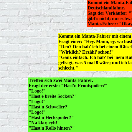
Kommt ein Manta-Fahr
Deutschlandfahne.
Sagt der Verkäufer: "
gibt's nicht; nur schw
Manta-Fahrer: "Okay, 
Kommt ein Manta-Fahrer mit einem 
Fragt einer: "Hey, Mann, ey, wo has
"Den? Den hab' ich bei einem Räts
"Wirklich? Erzähl' schon!"
"Ganz einfach. Ich hab' bei 'nem Rä
gefragt, was 5 mal 8 wäre; und ich la
schlecht."
Treffen sich zwei Manta-Fahrer.
Fragt der erste: "Hast'n Frontspoiler?"
"Logo!"
"Hast'e breite Socken?"
"Logo!"
"Hast'n Schweller?"
"Logo!"
"Hast'n Heckspoiler?"
"Na klar, eyh!"
"Hast'n Rollo hinten?"