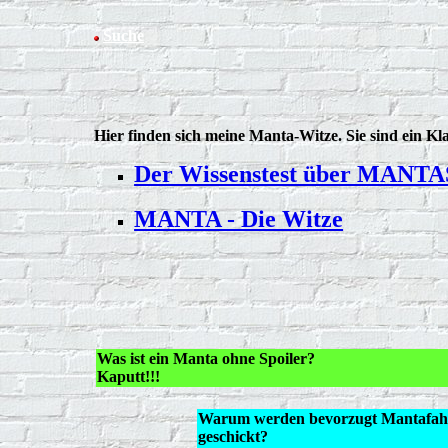
Suche
Hier finden sich meine Manta-Witze. Sie sind ein K
Der Wissenstest über MANTA
MANTA - Die Witze
Was ist ein Manta ohne Spoiler?
Kaputt!!!
Warum werden bevorzugt Mantafahr
geschickt?